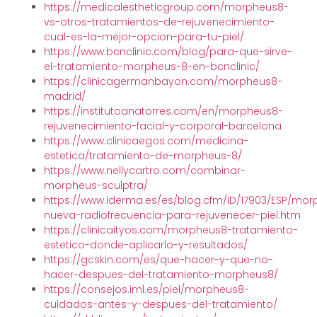
https://medicalestheticgroup.com/morpheus8-
vs-otros-tratamientos-de-rejuvenecimiento-
cual-es-la-mejor-opcion-para-tu-piel/
https://www.bcnclinic.com/blog/para-que-sirve-
el-tratamiento-morpheus-8-en-bcnclinic/
https://clinicagermanbayon.com/morpheus8-
madrid/
https://institutoanatorres.com/en/morpheus8-
rejuvenecimiento-facial-y-corporal-barcelona
https://www.clinicaegos.com/medicina-
estetica/tratamiento-de-morpheus-8/
https://www.nellycartro.com/combinar-
morpheus-sculptra/
https://www.iderma.es/es/blog.cfm/ID/17903/ESP/mo
nueva-radiofrecuencia-para-rejuvenecer-piel.htm
https://clinicaityos.com/morpheus8-tratamiento-
estetico-donde-aplicarlo-y-resultados/
https://gcskin.com/es/que-hacer-y-que-no-
hacer-despues-del-tratamiento-morpheus8/
https://consejos.iml.es/piel/morpheus8-
cuidados-antes-y-despues-del-tratamiento/